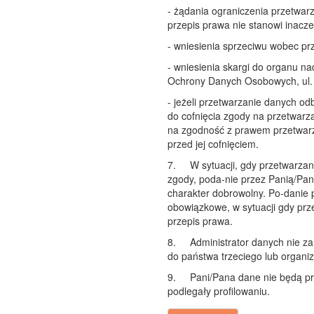
- żądania ograniczenia przetwar
przepis prawa nie stanowi inacze
- wniesienia sprzeciwu wobec p
- wniesienia skargi do organu n
Ochrony Danych Osobowych, ul. 
- jeżeli przetwarzanie danych o
do cofnięcia zgody na przetwar
na zgodność z prawem przetwarz
przed jej cofnięciem.
7.
W sytuacji, gdy przetwarza
zgody, poda-nie przez Panią/Pa
charakter dobrowolny. Po-danie
obowiązkowe, w sytuacji gdy pr
przepis prawa.
8.
Administrator danych nie 
do państwa trzeciego lub organi
9.
Pani/Pana dane nie będą p
podlegały profilowaniu.