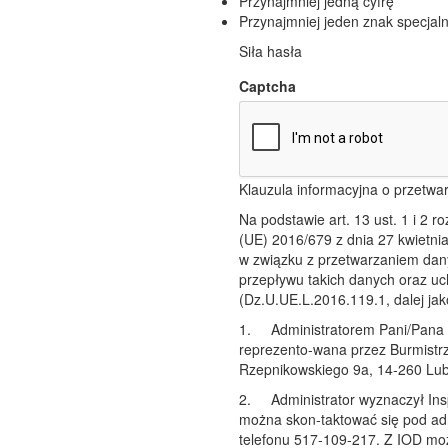
Przynajmniej jedną cyfrę
Przynajmniej jeden znak specjal
Siła hasła
Captcha
Klauzula informacyjna o przetw
Na podstawie art. 13 ust. 1 i 2 
(UE) 2016/679 z dnia 27 kwietni
w związku z przetwarzaniem da
przepływu takich danych oraz u
(Dz.U.UE.L.2016.119.1, dalej jak
1.
Administratorem Pani/Pana
reprezento-wana przez Burmistrz
Rzepnikowskiego 9a, 14-260 Lu
2.
Administrator wyznaczył I
można skon-taktować się pod ad
telefonu 517-109-217. Z IOD mo