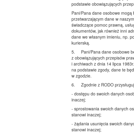
podstawie obowiązujących prze
Pani/Pana dane osobowe mogą b
przetwarzającym dane w naszym 
świadczące pomoc prawną, usługi 
dokumentów, jak również inni ad
dane we własnym imieniu, np. p
kurierską.
5.
Pani/Pana dane osobowe b
z obowiązujących przepisów pr
i archiwach z dnia 14 lipca 198
na podstawie zgody, dane te b
w zgodzie.
6.
Zgodnie z RODO przysługuj
- dostępu do swoich danych osob
inaczej;
- sprostowania swoich danych os
stanowi inaczej;
- żądania usunięcia swoich dany
stanowi inaczej;