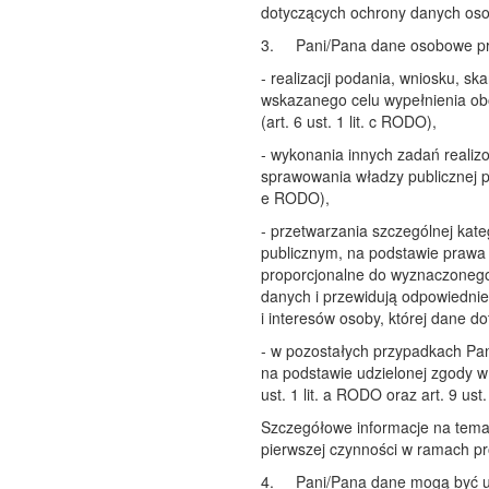
dotyczących ochrony danych os
3.
Pani/Pana dane osobowe pr
- realizacji podania, wniosku, sk
wskazanego celu wypełnienia ob
(art. 6 ust. 1 lit. c RODO),
- wykonania innych zadań realiz
sprawowania władzy publicznej pow
e RODO),
- przetwarzania szczególnej kat
publicznym, na podstawie prawa 
proporcjonalne do wyznaczonego 
danych i przewidują odpowiednie
i interesów osoby, której dane dot
- w pozostałych przypadkach Pa
na podstawie udzielonej zgody w 
ust. 1 lit. a RODO oraz art. 9 ust.
Szczegółowe informacje na tema
pierwszej czynności w ramach 
4.
Pani/Pana dane mogą być 