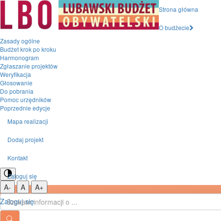
Przejdź do menu głównego
Strona główna
Przejdź do treści
Mapa serwisu
O budżecie
Zasady ogólne
Budżet krok po kroku
Harmonogram
Zgłaszanie projektów
Weryfikacja
Głosowanie
Do pobrania
Pomoc urzędników
Poprzednie edycje
Mapa realizacji
Dodaj projekt
Kontakt
Zaloguj się
Zmiana
Mniejsza czcionka
Domyślna czcionka
Większa czcionka
A-
A
A+
kontrastu
Wyszukiwana
Zaloguj się
fraza
Wyszukaj