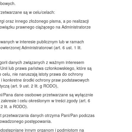
obowych.
zetwarzane są w celu/celach:
argi oraz innego złożonego pisma, a po realizacji
owiązku prawnego ciążącego na Administratorze
owanych w interesie publicznym lub w ramach
ierzonej Administratorowi (art. 6 ust. 1 lit.
egorii danych związanych z ważnym interesem
Unii lub prawa państwa członkowskiego, które są
celu, nie naruszają istoty prawa do ochrony
 i konkretne środki ochrony praw podstawowych
yczą (art. 9 ust. 2 lit. g RODO),
ni/Pana dane osobowe przetwarzane są wyłącznie
zakresie i celu określonym w treści zgody (art. 6
 2 lit. a RODO).
t przetwarzania danych otrzyma Pani/Pan podczas
prowadzonego postępowania.
udostępniane innym organom i podmiotom na