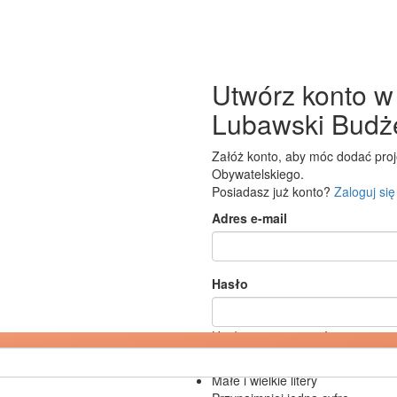
Utwórz konto w
Lubawski Budże
Załóż konto, aby móc dodać pro
Obywatelskiego.
Posiadasz już konto?
Zaloguj się
Adres e-mail
Hasło
Hasło musi zawierać
10 znaków lub więcej
Małe i wielkie litery